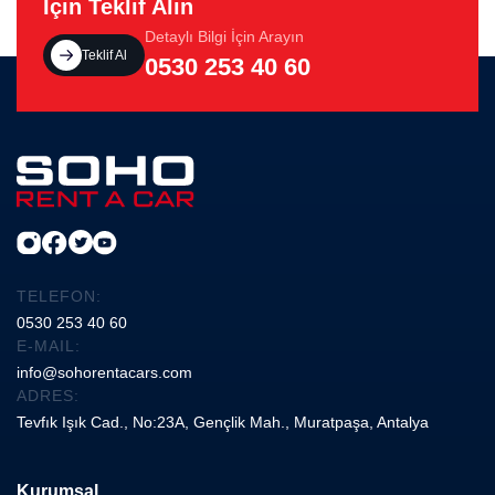
İçin Teklif Alın
Detaylı Bilgi İçin Arayın
Teklif Al
0530 253 40 60
TELEFON:
0530 253 40 60
E-MAIL:
info@sohorentacars.com
ADRES:
Tevfık Işık Cad., No:23A, Gençlik Mah., Muratpaşa, Antalya
Kurumsal